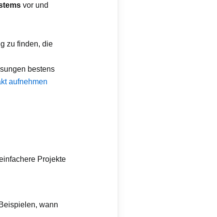
ystems
vor und
g zu finden, die
lösungen bestens
akt aufnehmen
 einfachere Projekte
 Beispielen, wann